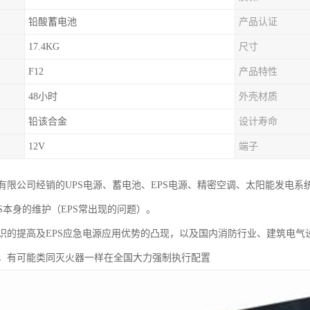
铅酸蓄电池
产品认证
17.4KG
尺寸
F12
产品特性
48小时
外壳材质
铅该合金
设计寿命
12V
端子
有限公司经销的UPS电源、蓄电池、EPS电源、精密空调、太阳能发电
PS本身的维护（EPS常出现的问题）。
识的提高及EPS应急电源应用优势的凸现，以及国内消防行业、建筑电气
，有可能类同灭火器一样在全国大力强制执行配置