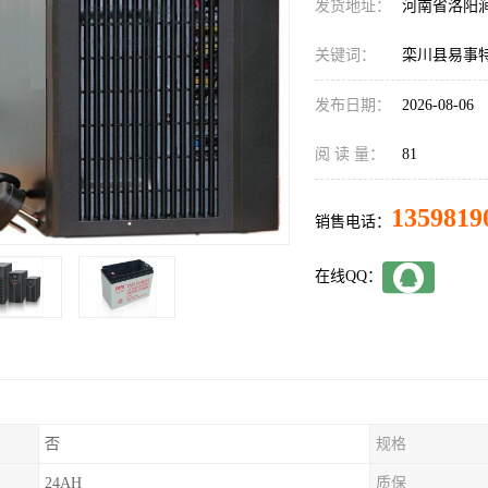
发货地址：
河南省洛阳
关键词：
栾川县易事特
发布日期：
2026-08-06
阅 读 量：
81
1359819
销售电话：
在线QQ：
否
规格
24AH
质保