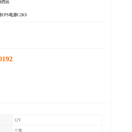
涧西区
EPS电源C2KS
0192
12V
三年