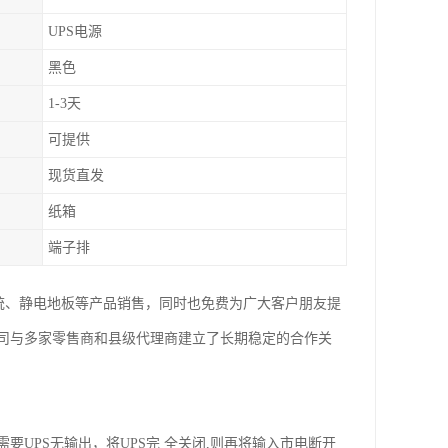
UPS电源
黑色
1-3天
可提供
现货直发
纸箱
端子排
系统、静电地板等产品销售，同时也免费为广大客户朋友提
司与多家零售商和县级代理商建立了长期稳定的合作关
要UPS无输出，将UPS完 全关闭,则再将输入市电断开