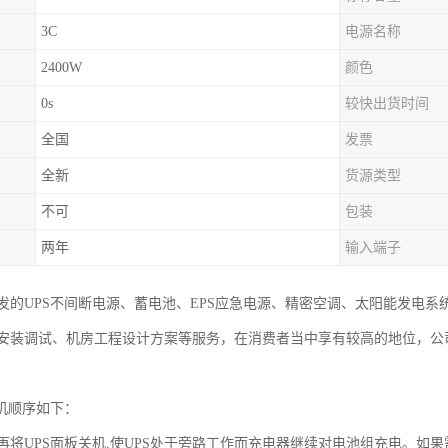
3C
电源名称
2400W
颜色
0s
较快出货时间
全国
发票
全新
货源类型
不可
包装
两年
输入端子
发的UPS不间断电源、蓄电池、EPS应急电源、精密空调、太阳能发电
安装调试、机房工程设计方案等服务，在消费者当中享有较高的地位，公
关机顺序如下：
将UPS面板关机,使UPS处于旁路工作而充电器继续对电池组充电。如果需