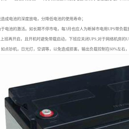
能造成电池的深度放电，分降低电池的使用寿命；
助于电池的激活。如长期不停市电，每3月也应人为断掉市电用UPS带负
，上班再开启，且开机时避免带载启动，下班应关闭UPS;对于网络机房的U
，如点钞机，日光灯，空调等，以免造成损害。输出负载控制在60%左右