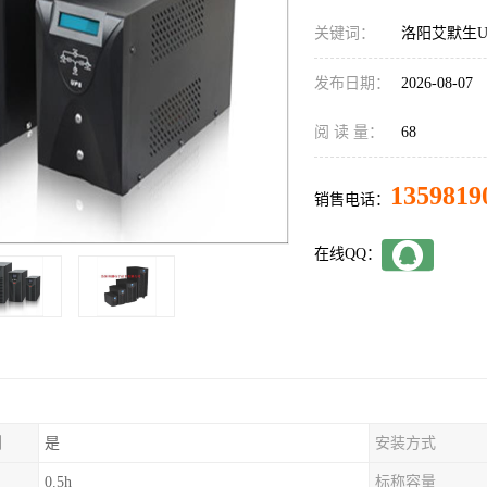
关键词：
洛阳艾默生U
发布日期：
2026-08-07
阅 读 量：
68
1359819
销售电话：
在线QQ：
制
是
安装方式
0.5h
标称容量