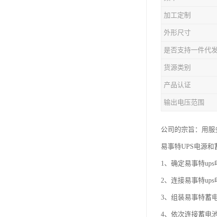
加工定制
外形尺寸
是否支持一件代
货源类别
产品认证
输出电压范围
公司的宗旨：用服
易事特UPS电源
1、确定易事特up
2、连接易事特up
3、组装易事特蓄
4、依次连接蓄电