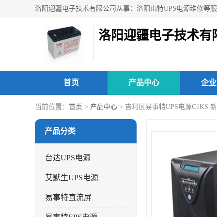
洛阳迎疆电子技术有
首页
产品中心
企业
当前位置：
首页
>
产品中心
> 吉利区易事特UPS电源C1KS
产品分类
台达UPS电源
艾默生UPS电源
易事特直流屏