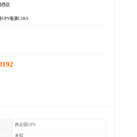
涧西区
UPS电源C1KS
0192
商业级UPS
未知