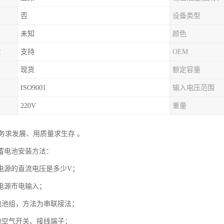
否
设备类型
未知
颜色
发
支持
OEM
现货
额定容量
ISO9001
输入电压范围
220V
重量
务求发展、用质量求生存 。
和蓄电池安装方法：
s电源的直流电压是多少V；
s电源市电输入；
电池组，方法为串联接法；
池空气开关、接线端子；