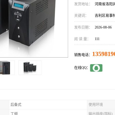
发货地址：
河南省洛阳
关键词：
吉利区易事特
发布日期：
2026-08-06
阅 读 量：
111
1359819
销售电话：
在线QQ：
后备式
使用环境
工频
输出插座(国标)