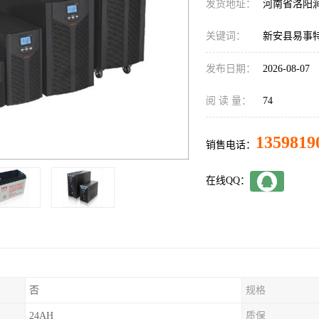
发货地址：
河南省洛阳
关键词：
新安县易事特
发布日期：
2026-08-07
阅 读 量：
74
1359819
销售电话：
在线QQ：
否
规格
24AH
质保