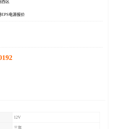
涧西区
EPS电源报价
0192
12V
三年