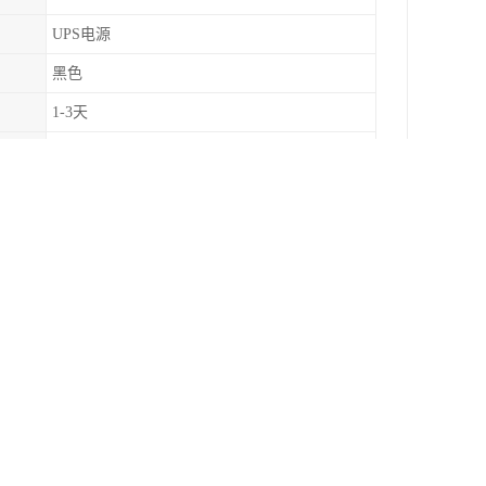
UPS电源
黑色
1-3天
可提供
现货直发
纸箱
端子排
系统、静电地板、一体化机房产品品种齐全、价格合理。
重时，其电压衰减会很大。所以当我们选购艾默生UPS电
0W（实际工作时只有150W左右），一台17寸显示器