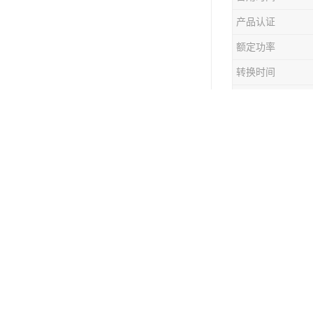
产品认证
额定功率
转换时间
可售卖地
成色
OEM
质保
洛阳迎疆电子技术
艾默生UPS电源
源时，一般按UPS
（80W），一台喷