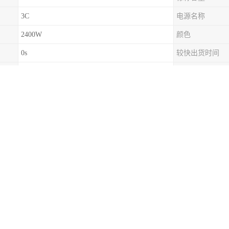
3C
电源名称
2400W
颜色
0s
较快出货时间
全国
发票
全新
货源类型
不可
包装
两年
输入端子
有限公司经销的UPS电源、蓄电池、EPS电源、精密空调、太阳能发电
方波输出的UPS电源一般只适合阻性负载，其携带负载的能力低，当负载过
输出功率的50%来计算其实际的负载功率。臂如：我们使用一台电脑主机25
墨打印机（30W），这时我们就可以选用500W的UPS电源。