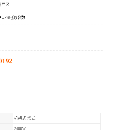
涧西区
UPS电源参数
0192
机架式 塔式
2400W