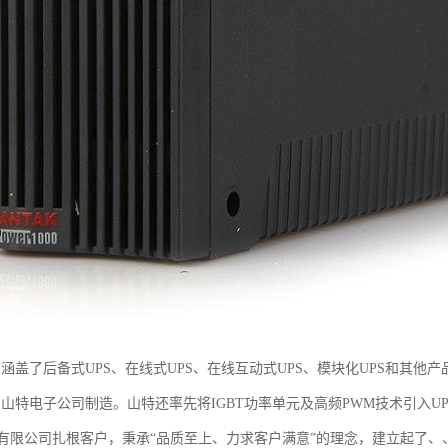
号涵盖了后备式UPS、在线式UPS、在线互动式UPS、模块化UPS和其
圳山特电子公司制造。山特还率先将IGBT功率单元及高频PWM技术引入U
有限公司扎根客户，秉承“品质至上、力求客户满意”的理念，建立起了