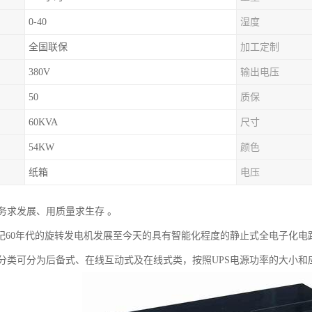
0-40
湿度
全国联保
加工定制
380V
输出电压
50
质保
60KVA
尺寸
54KW
颜色
纸箱
电压
务求发展、用质量求生存 。
世纪60年代的旋转发电机发展至今天的具有智能化程度的静止式全电子化电路
分类可分为后备式、在线互动式及在线式类，按照UPS电源功率的大小和