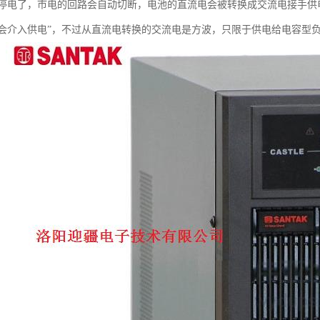
电了，市电的回路会自动切断，电池的直流电会被转换成交流电接手供电的任务（
会介入供电”，不过从直流电转换的交流电是方波，只限于供电给电容型