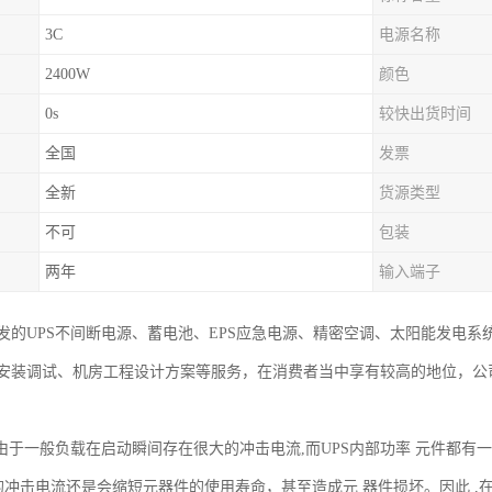
3C
电源名称
2400W
颜色
0s
较快出货时间
全国
发票
全新
货源类型
不可
包装
两年
输入端子
发的UPS不间断电源、蓄电池、EPS应急电源、精密空调、太阳能发电
安装调试、机房工程设计方案等服务，在消费者当中享有较高的地位，公
，由于一般负载在启动瞬间存在很大的冲击电流,而UPS内部功率 元件都有
大的冲击电流还是会缩短元器件的使用寿命，甚至造成元 器件损坏。因此 