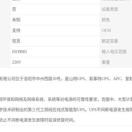
否
设备类型
未知
颜色
发
支持
OEM
现货
额定容量
ISO9001
输入电压范围
220V
重量
有限公司位于洛阳市中州西路30号，是山特UPS、易事特UPS、APC、
电网环境和网络及网络系统、系统等对电源的可靠性要求，克服中、大型
字技术研制出的第三代工频纯在线式智能型UPS。UPS不间断电源发生故
防止不间断电源发生故障时延误修复时间。