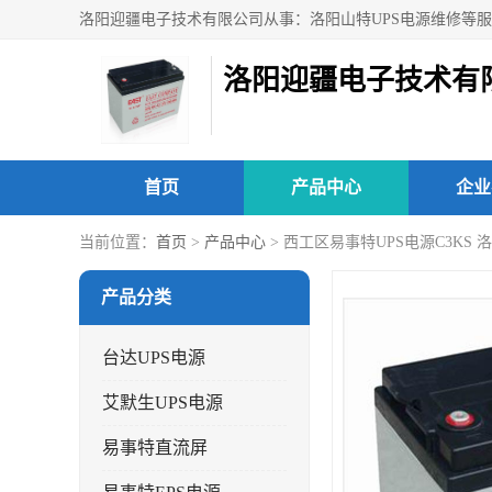
洛阳迎疆电子技术有
首页
产品中心
企业
当前位置：
首页
>
产品中心
> 西工区易事特UPS电源C3KS 
产品分类
台达UPS电源
艾默生UPS电源
易事特直流屏