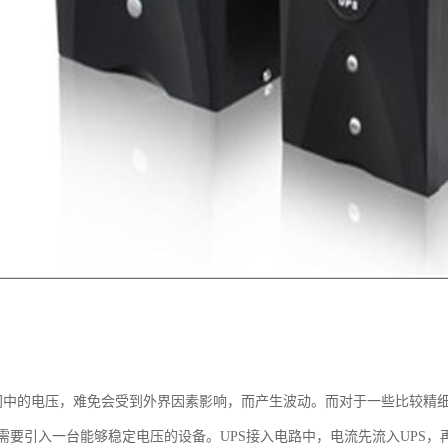
网中的电压，难免会受到外界因素影响，而产生波动。而对于一些比较精
需要引入一台能够稳定电压的设备。UPS接入电路中，电流先流入UPS，再