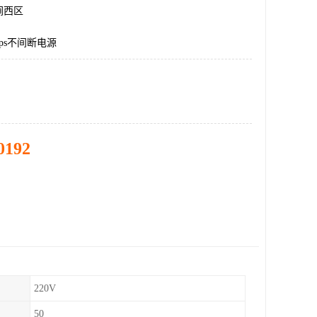
涧西区
ps不间断电源
0192
220V
50