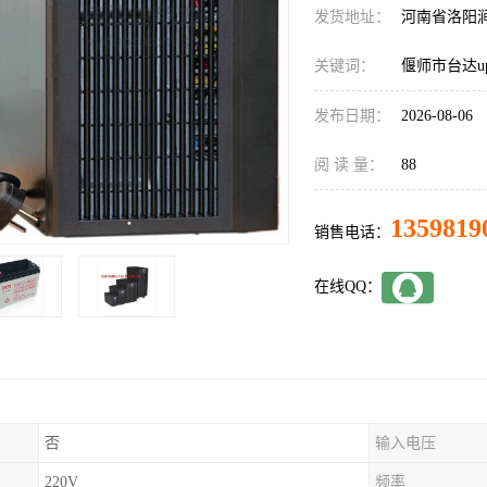
发货地址：
河南省洛阳
关键词：
偃师市台达u
发布日期：
2026-08-06
阅 读 量：
88
1359819
销售电话：
在线QQ：
否
输入电压
220V
频率