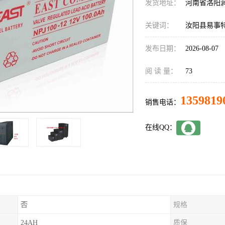
发货地址：
河南省洛阳
关键词：
汝阳县易事特
发布日期：
2026-08-07
阅 读 量：
73
1359819
销售电话：
在线QQ：
否
规格
24AH
质保