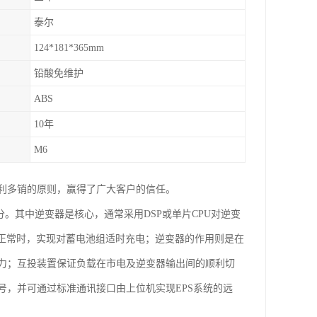
泰尔
124*181*365mm
铅酸免维护
ABS
10年
M6
利多销的原则，赢得了广大客户的信任。
。其中逆变器是核心，通常采用DSP或单片CPU对逆变
入正常时，实现对蓄电池组适时充电；逆变器的作用则是在
力；互投装置保证负载在市电及逆变器输出间的顺利切
，并可通过标准通讯接口由上位机实现EPS系统的远