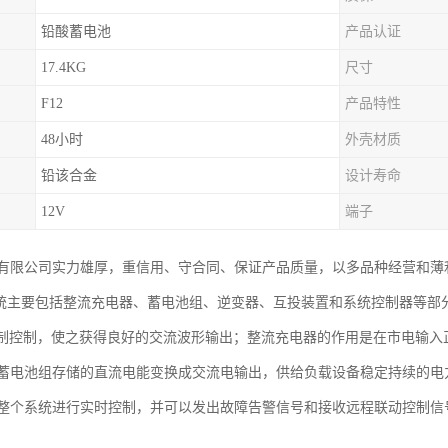
铅酸蓄电池
产品认证
17.4KG
尺寸
F12
产品特性
48小时
外壳材质
铅该合金
设计寿命
12V
端子
有限公司实力雄厚，重信用、守合同、保证产品质量，以多品种经营和薄
系统主要包括整流充电器、蓄电池组、逆变器、互投装置和系统控制器等部分
调制控制，使之获得良好的交流波形输出；整流充电器的作用是在市电输
蓄电池组存储的直流电能变换成交流电输出，供给负载设备稳定持续的电
整个系统进行实时控制，并可以发出故障告警信号和接收远程联动控制信号