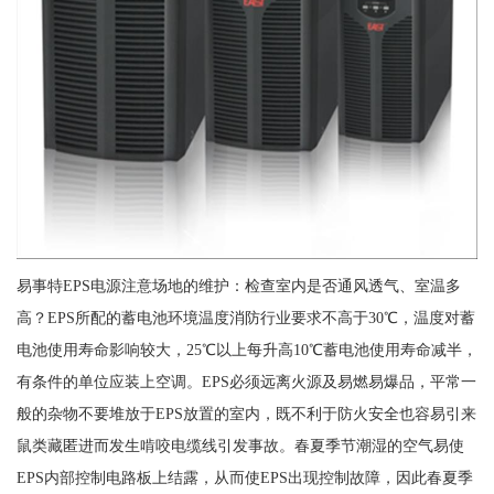
易事特EPS电源注意场地的维护：检查室内是否通风透气、室温多
高？EPS所配的蓄电池环境温度消防行业要求不高于30℃，温度对蓄
电池使用寿命影响较大，25℃以上每升高10℃蓄电池使用寿命减半，
有条件的单位应装上空调。EPS必须远离火源及易燃易爆品，平常一
般的杂物不要堆放于EPS放置的室内，既不利于防火安全也容易引来
鼠类藏匿进而发生啃咬电缆线引发事故。春夏季节潮湿的空气易使
EPS内部控制电路板上结露，从而使EPS出现控制故障，因此春夏季