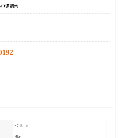
S电源销售
0192
＜10ms
9kg