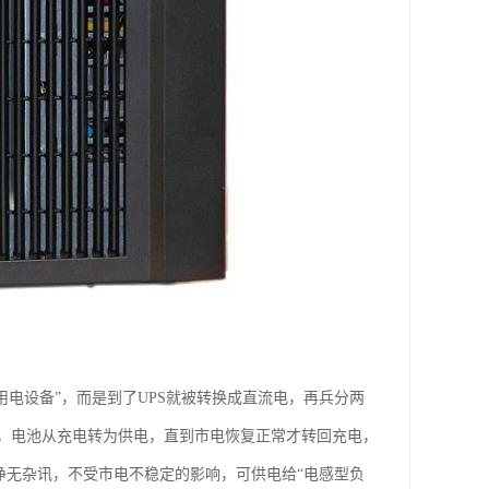
电给用电设备”，而是到了UPS就被转换成直流电，再兵分两
，电池从充电转为供电，直到市电恢复正常才转回充电，
净无杂讯，不受市电不稳定的影响，可供电给“电感型负