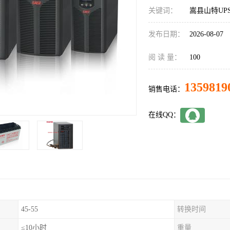
关键词：
嵩县山特UP
发布日期：
2026-08-07
阅 读 量：
100
1359819
销售电话：
在线QQ：
45-55
转换时间
≤10小时
重量