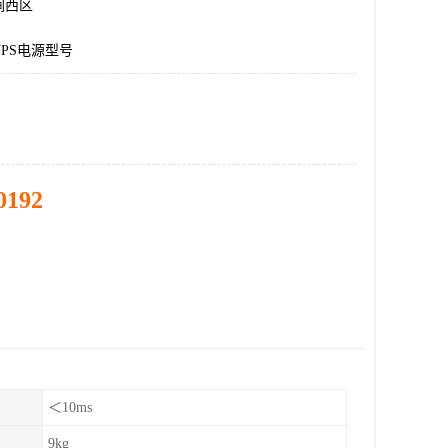
涧西区
PS电源型号
0192
＜10ms
9kg