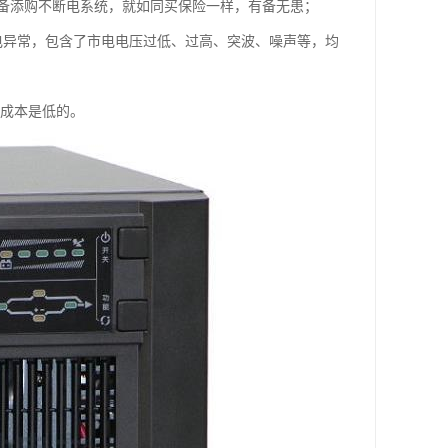
备添购不断电系统，就如同买保险一样，有备无患；
电异常，包含了市电电压过低、过高、突波、噪声等，均
长期成本是低的。