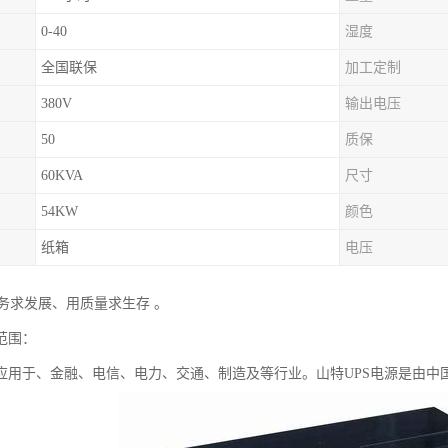
0-40
湿度
全国联保
加工定制
380V
输出电压
50
质保
60KVA
尺寸
54KW
颜色
纸箱
电压
务求发展、用质量求生存 。
范围：
要应用于、金融、电信、电力、交通、制造及等行业。山特UPS电源是由中