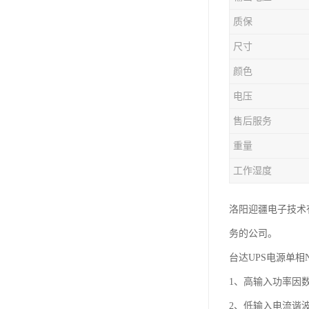
质保
尺寸
颜色
电压
售后服务
重量
工作湿度
洛阳迎疆电子技术
务的公司。
台达UPS电源单相
1、高输入功率因数
2、低输入电流谐波