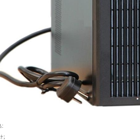
品：
计；