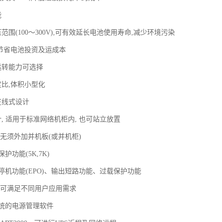
能
范围(100～300V),可有效延长电池使用寿命,减少环境污染
,节省电池投资及运成本
运转能力可选择
度比,体积小型化
在线式设计
, 适用于标准网络机柜内, 也可站立放置
,无须外加并机板(或并机柜)
护功能(5K,7K)
停机功能(EPO)、输出短路功能、过载保护功能
,可满足不同用户应用需求
a系统的电源管理软件