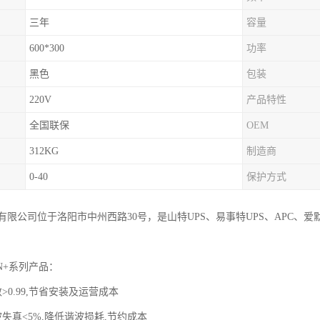
三年
容量
600*300
功率
黑色
包装
220V
产品特性
全国联保
OEM
312KG
制造商
0-40
保护方式
有限公司位于洛阳市中州西路30号，是山特UPS、易事特UPS、APC、
N+系列产品：
>0.99,节省安装及运营成本
失真<5%,降低谐波损耗,节约成本