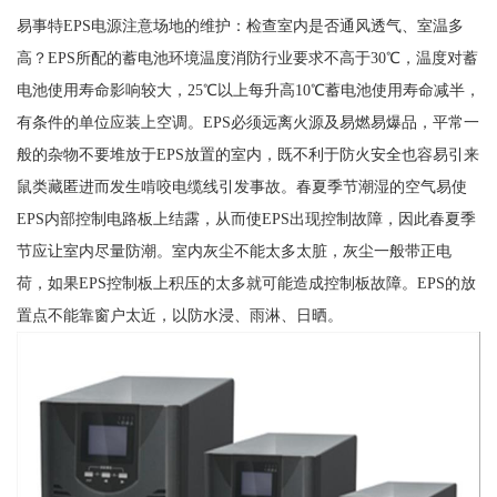
易事特EPS电源注意场地的维护：检查室内是否通风透气、室温多
高？EPS所配的蓄电池环境温度消防行业要求不高于30℃，温度对蓄
电池使用寿命影响较大，25℃以上每升高10℃蓄电池使用寿命减半，
有条件的单位应装上空调。EPS必须远离火源及易燃易爆品，平常一
般的杂物不要堆放于EPS放置的室内，既不利于防火安全也容易引来
鼠类藏匿进而发生啃咬电缆线引发事故。春夏季节潮湿的空气易使
EPS内部控制电路板上结露，从而使EPS出现控制故障，因此春夏季
节应让室内尽量防潮。室内灰尘不能太多太脏，灰尘一般带正电
荷，如果EPS控制板上积压的太多就可能造成控制板故障。EPS的放
置点不能靠窗户太近，以防水浸、雨淋、日晒。