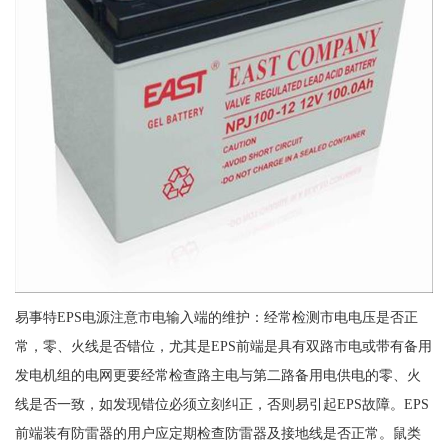
易事特EPS电源注意市电输入端的维护：经常检测市电电压是否正
常，零、火线是否错位，尤其是EPS前端是具有双路市电或带有备用
发电机组的电网更要经常检查路主电与第二路备用电供电的零、火
线是否一致，如发现错位必须立刻纠正，否则易引起EPS故障。EPS
前端装有防雷器的用户应定期检查防雷器及接地线是否正常。鼠类