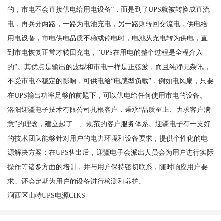
的，市电不会直接供电给用电设备”，而是到了UPS就被转换成直流
电，再兵分两路，一路为电池充电，另一路则转回交流电，供电给
用电设备，市电供电品质不稳或停电时，电池从充电转为供电，直
到市电恢复正常才转回充电，“UPS在用电的整个过程是全程介入
的”。其优点是输出的波型和市电一样是正弦波，而且纯净无杂讯，
不受市电不稳定的影响，可供电给“电感型负载”，例如电风扇，只要
在UPS输出功率足够的前题下，可以供电给任何使用市电的设备。
洛阳迎疆电子技术有限公司扎根客户，秉承“品质至上、力求客户满
意”的理念，建立起了、、规范的客户服务体系。迎疆电子有一支好
的技术团队能够针对用户的电力环境和设备要求，提供个性化的电
源解决方案；在UPS售出后，迎疆电子会派出人员会为用户进行实际
操作等诸多方面的培训，并与用户保持密切联系，随时响应用户要
求。还会定期为用户的设备进行检测和养护。
涧西区山特UPS电源C1KS