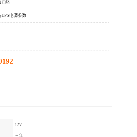
涧西区
EPS电源参数
0192
12V
三年