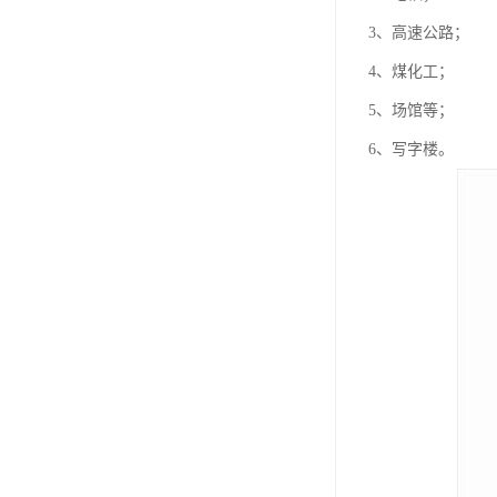
3、高速公路；
4、煤化工；
5、场馆等；
6、写字楼。