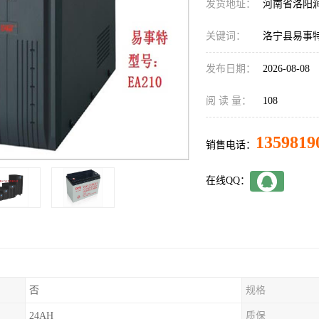
发货地址：
河南省洛阳
关键词：
洛宁县易事特
发布日期：
2026-08-08
阅 读 量：
108
1359819
销售电话：
在线QQ：
否
规格
24AH
质保