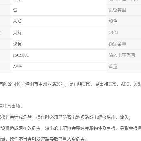
否
设备类型
未知
颜色
发
支持
OEM
现货
额定容量
ISO9001
输入电压范围
220V
重量
有限公司位于洛阳市中州西路30号，是山特UPS、易事特UPS、APC、
安装注意事项：
范操作会造成危险。操作时必须严防蓄电池短路或电解液溢出、流失；
对设备造成潜在的危害，溢出的电解液会腐蚀金属物体及单板，导致单板
能量，操作不当会引发短路导致严重人身危害；