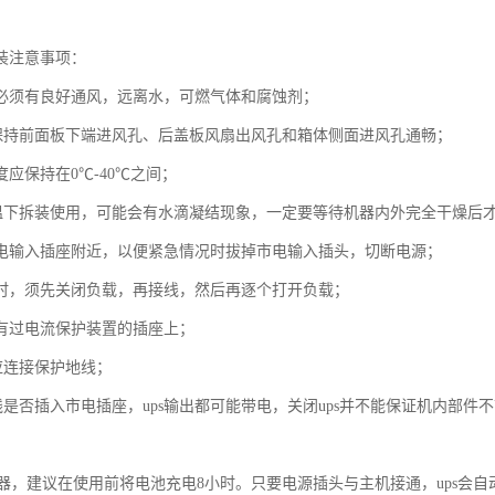
安装注意事项：
区域必须有良好通风，远离水，可燃气体和腐蚀剂；
保持前面板下端进风孔、后盖板风扇出风孔和箱体侧面进风孔通畅；
度应保持在0℃-40℃之间；
温下拆装使用，可能会有水滴凝结现象，一定要等待机器内外完全干燥后
在市电输入插座附近，以便紧急情况时拔掉市电输入插头，切断电源；
连接时，须先关闭负载，再接线，然后再逐个打开负载；
带有过电流保护装置的插座上；
应连接保护地线；
线是否插入市电插座，ups输出都可能带电，关闭ups并不能保证机内部件
机器，建议在使用前将电池充电8小时。只要电源插头与主机接通，ups会