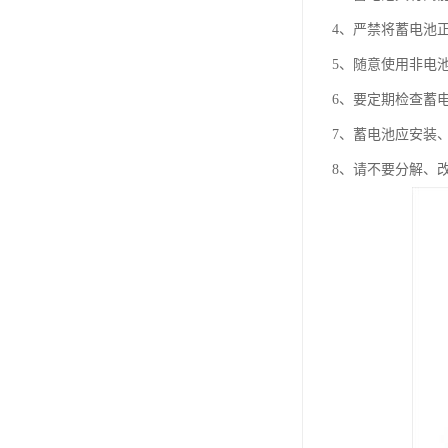
4、严禁将蓄电池
5、随意使用非电
6、要定期检查蓄
7、蓄电池应安装
8、请不要分解、