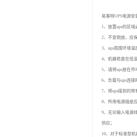
易事特UPS电源
1、放置ups的
2、不宜侧放，应
3、ups周围环境温
4、机器若是在低
5、请将ups放
6、负载与ups
7、将ups接到的
8、所用电源插座
9、无论输入电源
供应；
10、对于标准型