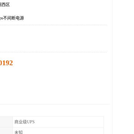
涧西区
ps不间断电源
0192
商业级UPS
未知