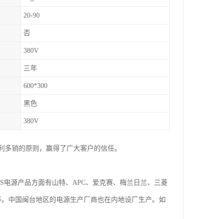
20-90
否
380V
三年
600*300
黑色
380V
利多销的原则，赢得了广大客户的信任。
S电源产品方面有山特、APC、爱克赛、梅兰日兰、三菱
元等。中国闽台地区的电源生产厂商也在内地设厂生产。如