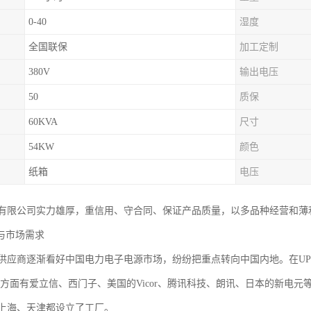
0-40
湿度
全国联保
加工定制
380V
输出电压
50
质保
60KVA
尺寸
54KW
颜色
纸箱
电压
有限公司实力雄厚，重信用、守合同、保证产品质量，以多品种经营和薄
与市场需求
供应商逐渐看好中国电力电子电源市场，纷纷把重点转向中国内地。在UP
源方面有爱立信、西门子、美国的Vicor、腾讯科技、朗讯、日本的新电
上海、天津都设立了工厂。