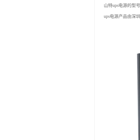
山特ups电源的型
ups电源产品由深