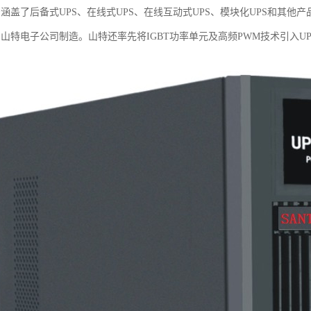
号涵盖了后备式UPS、在线式UPS、在线互动式UPS、模块化UPS和其
圳山特电子公司制造。山特还率先将IGBT功率单元及高频PWM技术引入U