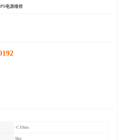
PS电源维修
0192
＜10ms
9kg