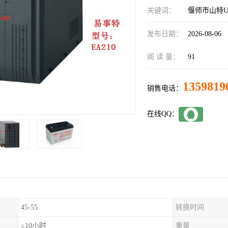
关键词：
偃师市山特U
发布日期：
2026-08-06
阅 读 量：
91
1359819
销售电话：
在线QQ：
45-55
转换时间
≤10小时
重量