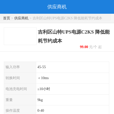
供应商机
首页
>
供应商机
> 吉利区山特UPS电源C2KS 降低能耗节约成本
吉利区山特UPS电源C2KS 降低能
耗节约成本
99.00
元/个 起
输入功率
45-55
转换时间
＜10ms
电池充电时间
≤10小时
重量
9kg
操作温度
0-40