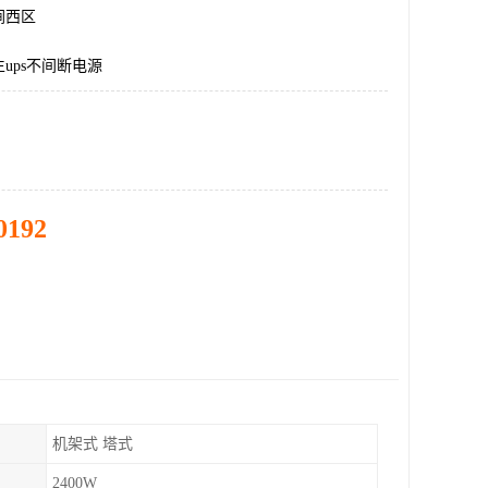
涧西区
ups不间断电源
0192
机架式 塔式
2400W