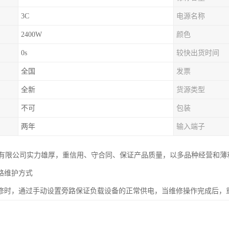
3C
电源名称
2400W
颜色
0s
较快出货时间
全国
发票
全新
货源类型
不可
包装
两年
输入端子
有限公司实力雄厚，重信用、守合同、保证产品质量，以多品种经营和薄
路维护方式
检修时，通过手动设置旁路保证负载设备的正常供电，当维修操作完成后，重