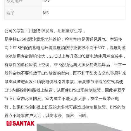
额定电压
12V
端子
M6
公司的宗旨：用服务求发展、用质量求生存 。
易事特EPS电源注意场地的维护：检查室内是否通风透气、室温多
高？EPS所配的蓄电池环境温度消防行业要求不高于30℃，温度对蓄
电池使用寿命影响较大，25℃以上每升高10℃蓄电池使用寿命减半，
有条件的单位应装上空调。EPS必须远离火源及易燃易爆品，平常一
般的杂物不要堆放于EPS放置的室内，既不利于防火安全也容易引来
鼠类藏匿进而发生啃咬电缆线引发事故。春夏季节潮湿的空气易使
EPS内部控制电路板上结露，从而使EPS出现控制故障，因此春夏季
节应让室内尽量防潮。室内灰尘不能太多太脏，灰尘一般带正电
荷，如果EPS控制板上积压的太多就可能造成控制板故障。EPS的放
置点不能靠窗户太近，以防水浸、雨淋、日晒。