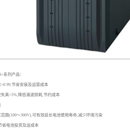
N+系列产品：
>0.99,节省安装及运营成本
失真<5%,降低谐波损耗,节约成本
能
范围(100～300V),可有效延长电池使用寿命,减少环境污染
,节省电池投资及运成本