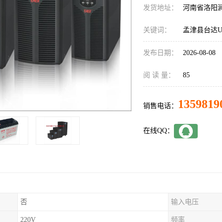
发货地址：
河南省洛阳
关键词：
孟津县台达U
发布日期：
2026-08-08
阅 读 量：
85
1359819
销售电话：
在线QQ：
否
输入电压
220V
频率