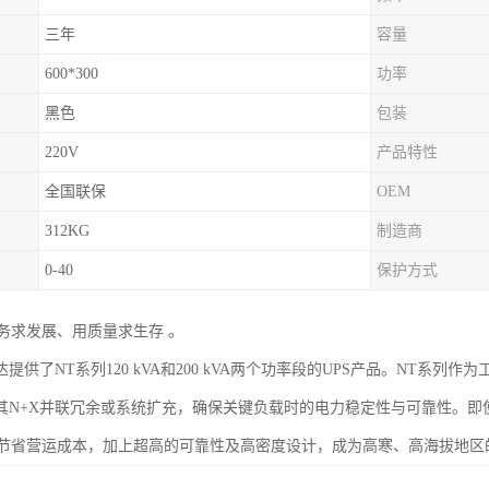
三年
容量
600*300
功率
黑色
包装
220V
产品特性
全国联保
OEM
312KG
制造商
0-40
保护方式
务求发展、用质量求生存 。
达提供了NT系列120 kVA和200 kVA两个功率段的UPS产品。NT系
，其N+X并联冗余或系统扩充，确保关键负载时的电力稳定性与可靠性。即
节省营运成本，加上超高的可靠性及高密度设计，成为高寒、高海拔地区