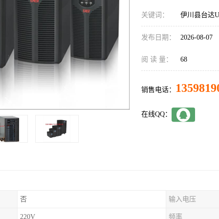
关键词：
伊川县台达U
发布日期：
2026-08-07
阅 读 量：
68
1359819
销售电话：
在线QQ：
否
输入电压
220V
频率