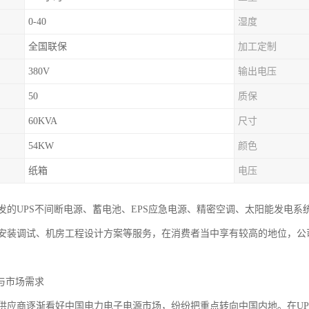
0-40
湿度
全国联保
加工定制
380V
输出电压
50
质保
60KVA
尺寸
54KW
颜色
纸箱
电压
发的UPS不间断电源、蓄电池、EPS应急电源、精密空调、太阳能发电
安装调试、机房工程设计方案等服务，在消费者当中享有较高的地位，公
与市场需求
供应商逐渐看好中国电力电子电源市场，纷纷把重点转向中国内地。在UP