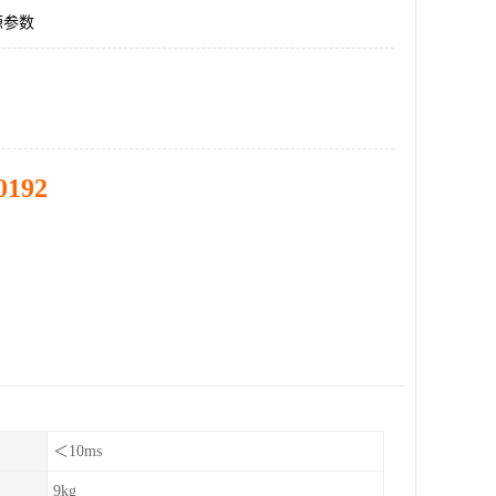
源参数
0192
＜10ms
9kg