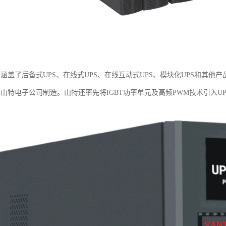
号涵盖了后备式UPS、在线式UPS、在线互动式UPS、模块化UPS和其
圳山特电子公司制造。山特还率先将IGBT功率单元及高频PWM技术引入U