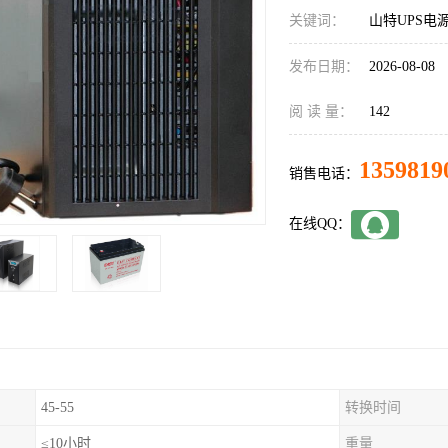
关键词：
山特UPS电
发布日期：
2026-08-08
阅 读 量：
142
1359819
销售电话：
在线QQ：
45-55
转换时间
≤10小时
重量