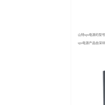
山特ups电源的型
ups电源产品由深