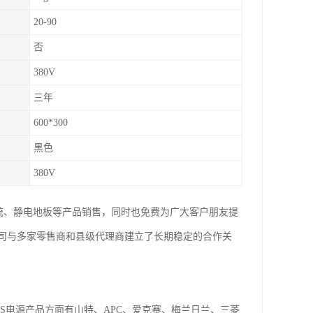
20-90
否
380V
三年
600*300
黑色
380V
系统、静电地板等产品销售，同时也免费为广大客户朋友提
司与多家零售商和县级代理商建立了长期稳定的合作关
S电源产品方面有山特、APC、爱克赛、梅兰日兰、三菱