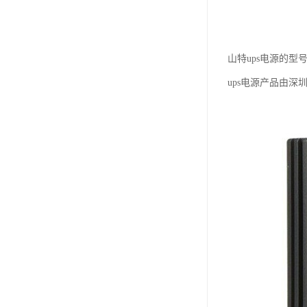
山特ups电源的型
ups电源产品由深