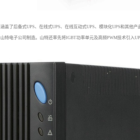
号涵盖了后备式UPS、在线式UPS、在线互动式UPS、模块化UPS和其
圳山特电子公司制造。山特还率先将IGBT功率单元及高频PWM技术引入U