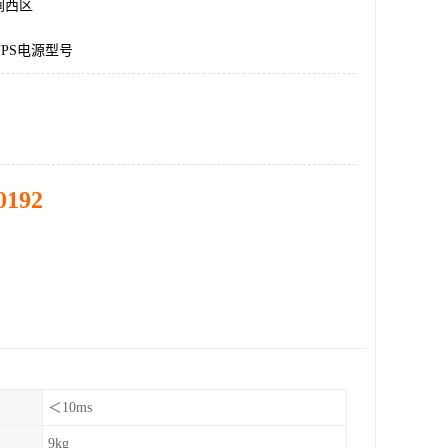
涧西区
PS电源型号
0192
＜10ms
9kg