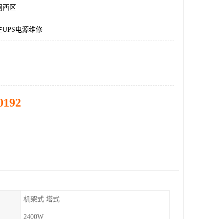
涧西区
UPS电源维修
0192
机架式 塔式
2400W