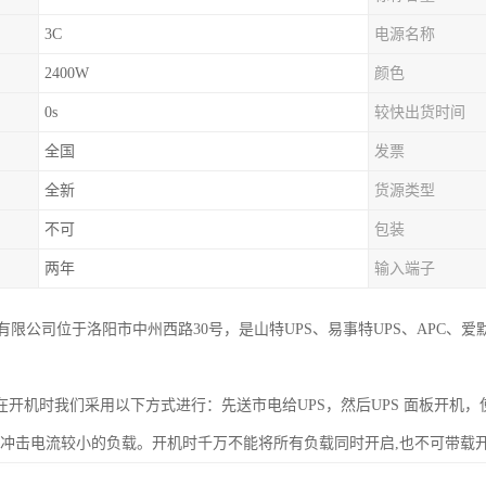
3C
电源名称
2400W
颜色
0s
较快出货时间
全国
发票
全新
货源类型
不可
包装
两年
输入端子
有限公司位于洛阳市中州西路30号，是山特UPS、易事特UPS、APC、
，在开机时我们采用以下方式进行：先送市电给UPS，然后UPS 面板开
开冲击电流较小的负载。开机时千万不能将所有负载同时开启,也不可带载