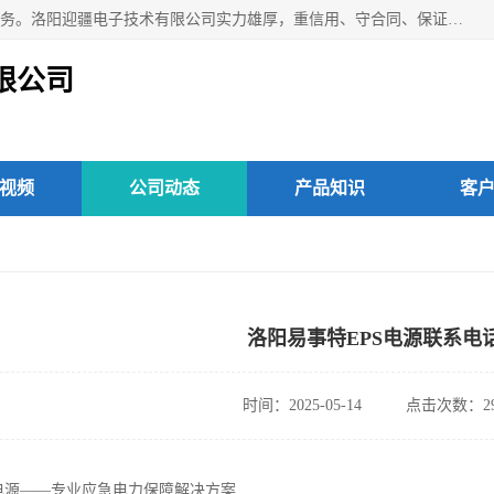
洛阳迎疆电子技术有限公司从事：洛阳山特UPS电源维修等服务。洛阳迎疆电子技术有限公司实力雄厚，重信用、守合同、保证产品质量，以多品种经营特色和薄利多销的原则，赢得了广大客户的信任。公司的宗旨——用服务求发展，用质量求生存！
限公司
视频
公司动态
产品知识
客
洛阳易事特EPS电源联系电
时间：2025-05-14
点击次数：29
S电源——专业应急电力保障解决方案