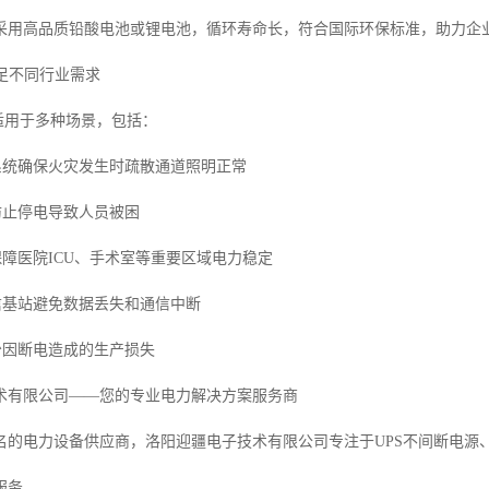
采用高品质铅酸电池或锂电池，循环寿命长，符合国际环保标准，助力企
满足不同行业需求
适用于多种场景，包括：
明系统确保火灾发生时疏散通道照明正常
防止停电导致人员被困
保障医院ICU、手术室等重要区域电力稳定
通信基站避免数据丢失和通信中断
少因断电造成的生产损失
术有限公司——您的专业电力解决方案服务商
名的电力设备供应商，洛阳迎疆电子技术有限公司专注于UPS不间断电源
服务。